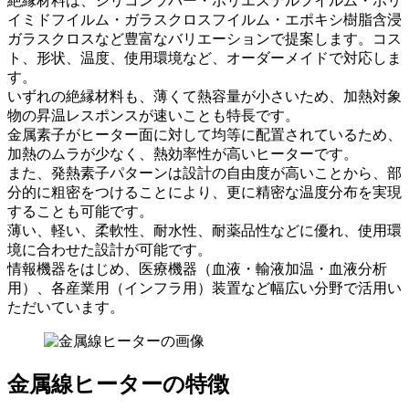
絶縁材料は、シリコンラバー・ポリエステルフイルム・ポリ
イミドフイルム・ガラスクロスフイルム・エポキシ樹脂含浸
ガラスクロスなど豊富なバリエーションで提案します。コス
ト、形状、温度、使用環境など、オーダーメイドで対応しま
す。
いずれの絶縁材料も、薄くて熱容量が小さいため、加熱対象
物の昇温レスポンスが速いことも特長です。
金属素子がヒーター面に対して均等に配置されているため、
加熱のムラが少なく、熱効率性が高いヒーターです。
また、発熱素子パターンは設計の自由度が高いことから、部
分的に粗密をつけることにより、更に精密な温度分布を実現
することも可能です。
薄い、軽い、柔軟性、耐水性、耐薬品性などに優れ、使用環
境に合わせた設計が可能です。
情報機器をはじめ、医療機器（血液・輸液加温・血液分析
用）、各産業用（インフラ用）装置など幅広い分野で活用い
ただいています。
金属線ヒーターの特徴