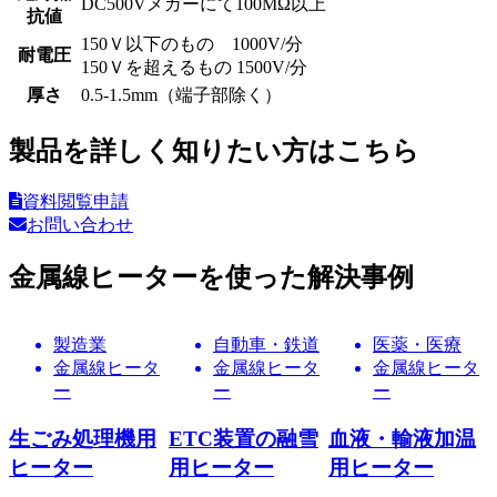
DC500Vメガーにて100MΩ以上
抗値
150Ｖ以下のもの 1000V/分
耐電圧
150Ｖを超えるもの 1500V/分
厚さ
0.5-1.5mm（端子部除く）
製品を詳しく知りたい方はこちら
資料閲覧申請
お問い合わせ
金属線ヒーターを使った解決事例
製造業
製造業
医薬・医療
金属線ヒータ
金属線ヒータ
金属線ヒータ
ー
ー
ー
寒冷地監視カメ
プリンタペーパ
血液分析器用ヒ
ラ保温用ヒータ
ー乾燥用ヒータ
ーター
ー
ー