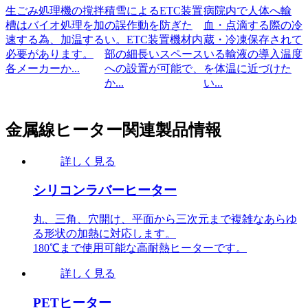
お客様の要求仕様で
冷
は、高い消費電力を
寒冷地において、屋
プリンターで印刷時
て
必要とする仕様であ
外設置向け監視カメ
の紙詰まりを防止し
度
りシリコンラバーヒ
ラ内部のマイコンが
たい。
ーターを提案しま...
外気温下では正常に
動作しない不具合...
金属線ヒーター関連製品情報
詳しく見る
シリコンラバーヒーター
丸、三角、穴開け、平面から三次元まで複雑なあらゆ
る形状の加熱に対応します。
180℃まで使用可能な高耐熱ヒーターです。
詳しく見る
PETヒーター