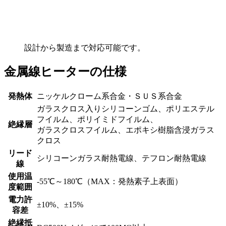
設計から製造まで対応可能です。
金属線ヒーターの仕様
発熱体
ニッケルクローム系合金・ＳＵＳ系合金
ガラスクロス入りシリコーンゴム、ポリエステル
フイルム、ポリイミドフイルム、
絶縁層
ガラスクロスフイルム、エポキシ樹脂含浸ガラス
クロス
リード
シリコーンガラス耐熱電線、テフロン耐熱電線
線
使用温
-55℃～180℃（MAX：発熱素子上表面）
度範囲
電力許
±10%、±15%
容差
絶縁抵