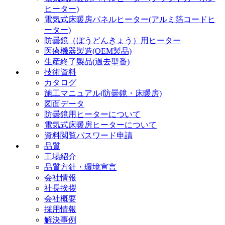
ヒーター)
電気式床暖房パネルヒーター(アルミ箔コードヒ
ーター)
防曇鏡（ぼうどんきょう）用ヒーター
医療機器製造(OEM製品)
生産終了製品(過去型番)
技術資料
カタログ
施工マニュアル(防曇鏡・床暖房)
図面データ
防曇鏡用ヒーターについて
電気式床暖房ヒーターについて
資料閲覧パスワード申請
品質
工場紹介
品質方針・環境宣言
会社情報
社長挨拶
会社概要
採用情報
解決事例