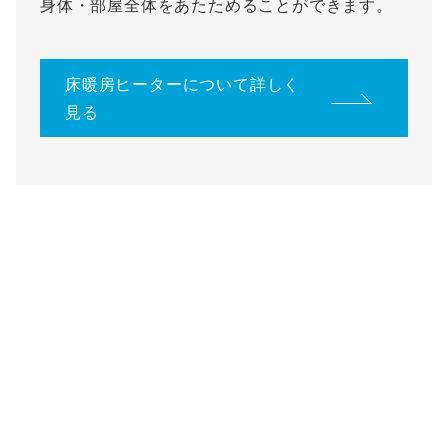
身体・部屋全体をあたためることができます。
床暖房ヒーターについて詳しく
見る
試作１つから対応いたします
お客様のご要望に合わせて1つからオーダーメイドでヒ
ーターを製作します。