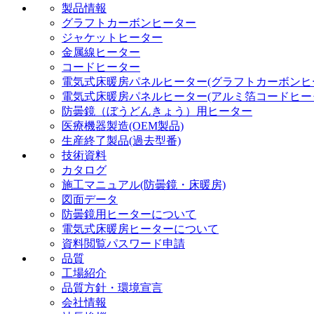
製品情報
グラフトカーボンヒーター
ジャケットヒーター
金属線ヒーター
コードヒーター
電気式床暖房パネルヒーター(グラフトカーボンヒ
電気式床暖房パネルヒーター(アルミ箔コードヒー
防曇鏡（ぼうどんきょう）用ヒーター
医療機器製造(OEM製品)
生産終了製品(過去型番)
技術資料
カタログ
施工マニュアル(防曇鏡・床暖房)
図面データ
防曇鏡用ヒーターについて
電気式床暖房ヒーターについて
資料閲覧パスワード申請
品質
工場紹介
品質方針・環境宣言
会社情報