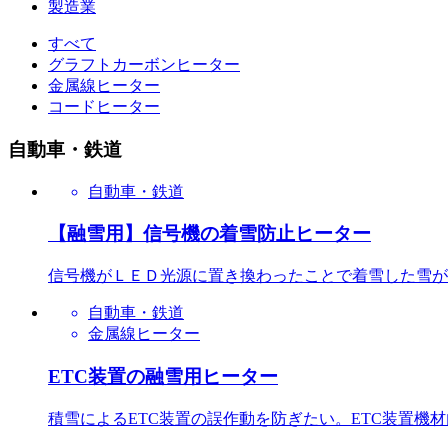
製造業
すべて
グラフトカーボンヒーター
金属線ヒーター
コードヒーター
自動車・鉄道
自動車・鉄道
【融雪用】信号機の着雪防止ヒーター
信号機がＬＥＤ光源に置き換わったことで着雪した雪が溶
自動車・鉄道
金属線ヒーター
ETC装置の融雪用ヒーター
積雪によるETC装置の誤作動を防ぎたい。ETC装置機材