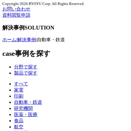
Copyright 2026 RYOYU Corp. All Rights Reserved.
お問い合わせ
資料閲覧申請
解決事例
SOLUTION
ホーム
|
解決事例
|
自動車・鉄道
case
事例を探す
分野で探す
製品で探す
すべて
家電
印刷
自動車・鉄道
研究機関
医薬・医療
食品
航空